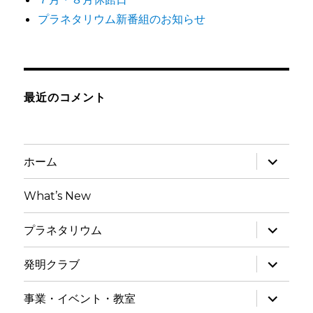
プラネタリウム新番組のお知らせ
最近のコメント
サ
ホーム
ブ
メ
ニ
What’s New
ュ
ー
を
サ
プラネタリウム
展
ブ
開
メ
ニ
サ
発明クラブ
ュ
ブ
ー
メ
を
ニ
サ
事業・イベント・教室
展
ュ
ブ