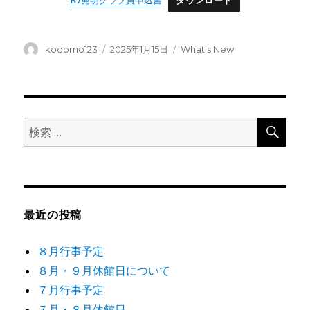
R7発明クラブ員申込書
ダウンロード
投
投
カ
kodomo123
2025年1月15日
What's New
稿
稿
テ
者
日:
ゴ
リ
ー
検
検
索
索:
最近の投稿
８月行事予定
８月・９月休館日について
７月行事予定
７月・８月休館日