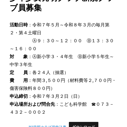
ブ員募集
活動日時
：令和７年５月～令和８年３月の毎月第
２・第４土曜日
Ⓐ９：３０～１２：００ Ⓑ１３：３０
～１６：００
対 象
：Ⓐ新小学３・４年生 Ⓑ新小学５年生～
中学３年生
定 員
：各２４人（抽選）
費 用
：年間３,５００円（材料費等２,７００円・
傷害保険料８００円）
申込締切
：令和７年３月２日（日）
申込場所および問合先
：こども科学館 ☎０７３－
４３２－０００２