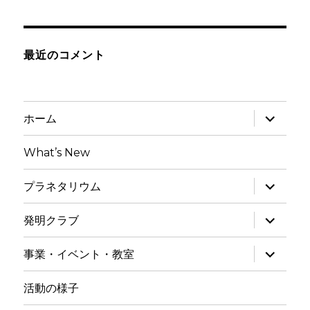
最近のコメント
サ
ホーム
ブ
メ
ニ
What’s New
ュ
ー
を
サ
プラネタリウム
展
ブ
開
メ
ニ
サ
発明クラブ
ュ
ブ
ー
メ
を
ニ
サ
事業・イベント・教室
展
ュ
ブ
開
ー
メ
を
ニ
活動の様子
展
ュ
開
ー