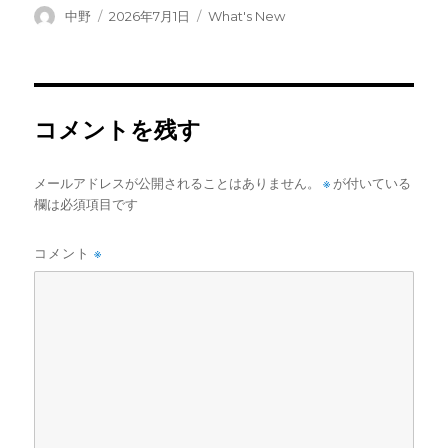
投
投
カ
中野
2026年7月1日
What's New
稿
稿
テ
者
日:
ゴ
リ
ー
コメントを残す
メールアドレスが公開されることはありません。
※
が付いている
欄は必須項目です
コメント
※