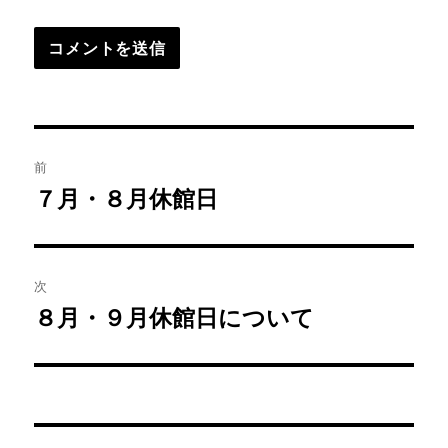
投
前
稿
７月・８月休館日
前
の
ナ
投
ビ
稿:
次
ゲ
８月・９月休館日について
次
の
ー
投
シ
稿:
ョ